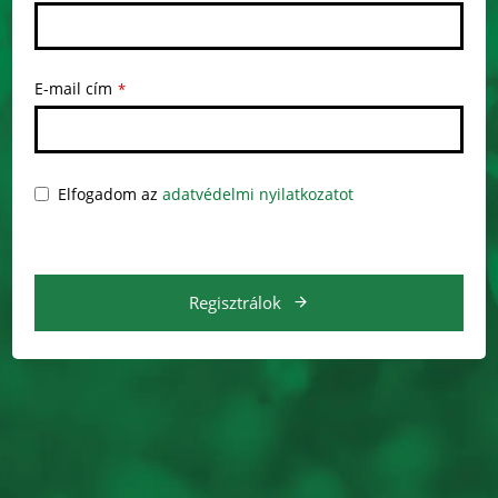
E-mail cím
*
Elfogadom az
adatvédelmi nyilatkozatot
Regisztrálok
E
z
t
a
m
e