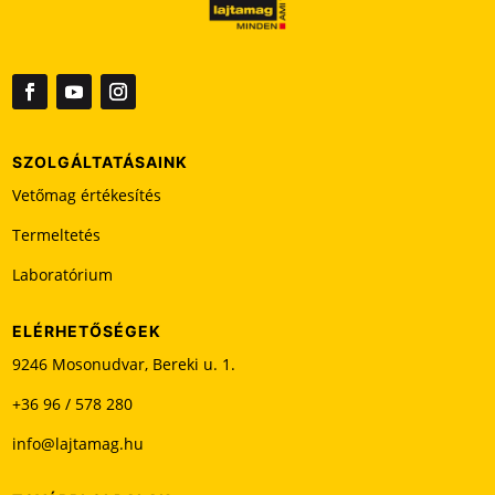
z
ő
t
ü
r
e
SZOLGÁLTATÁSAINK
s
Vetőmag értékesítés
e
n
Termeltetés
k
Laboratórium
e
l
l
ELÉRHETŐSÉGEK
h
9246 Mosonudvar, Bereki u. 1.
a
+36 96 / 578 280
g
y
info@lajtamag.hu
n
i