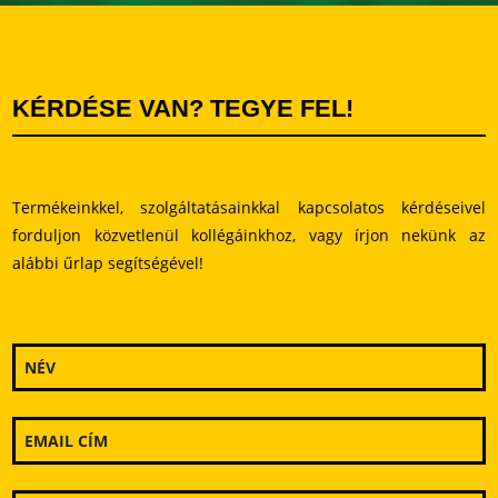
z
ő
t
ü
KÉRDÉSE VAN? TEGYE FEL!
r
e
s
e
Termékeinkkel, szolgáltatásainkkal kapcsolatos kérdéseivel
n
forduljon közvetlenül kollégáinkhoz, vagy írjon nekünk az
k
alábbi űrlap segítségével!
e
l
l
h
a
g
y
n
i