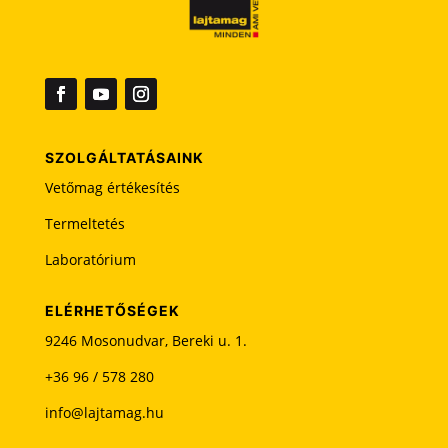
e
z
ő
t
ü
r
e
SZOLGÁLTATÁSAINK
s
Vetőmag értékesítés
e
n
Termeltetés
k
Laboratórium
e
l
l
ELÉRHETŐSÉGEK
h
9246 Mosonudvar, Bereki u. 1.
a
+36 96 / 578 280
g
y
info@lajtamag.hu
n
i