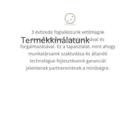
3 évtizede foglalkozunk vetőmagok
Termékkínálatunk
termeltetésével, feldolgozásával és
forgalmazásával. Ez a tapasztalat, mint ahogy
munkatársaink szaktudása és állandó
technológiai fejlesztéseink garanciát
jelentenek partnereinknek a minőségre.