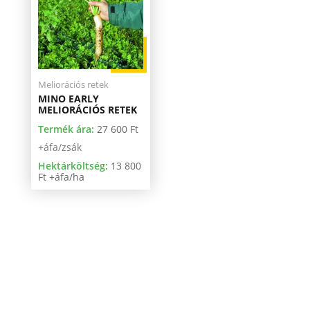
Meliorációs retek
MINO EARLY
MELIORÁCIÓS RETEK
Termék ára:
27 600
Ft
+áfa/zsák
Hektárköltség:
13 800
Ft +áfa/ha