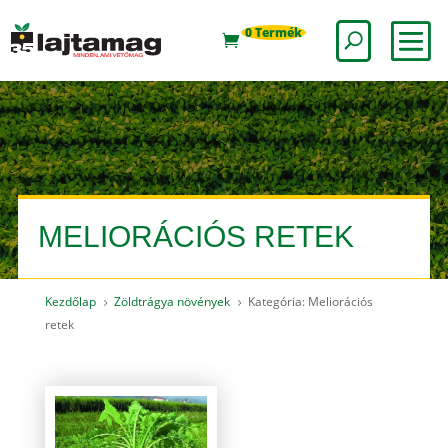
0 Termék
MELIORÁCIÓS RETEK
Kezdőlap
Zöldtrágya növények
Kategória: Meliorációs
5
5
retek