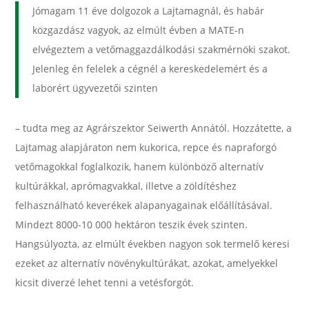
Jómagam 11 éve dolgozok a Lajtamagnál, és habár
közgazdász vagyok, az elmúlt évben a MATE-n
elvégeztem a vetőmaggazdálkodási szakmérnöki szakot.
Jelenleg én felelek a cégnél a kereskedelemért és a
laborért ügyvezetői szinten
– tudta meg az Agrárszektor Seiwerth Annától. Hozzátette, a
Lajtamag alapjáraton nem kukorica, repce és napraforgó
vetőmagokkal foglalkozik, hanem különböző alternatív
kultúrákkal, aprómagvakkal, illetve a zöldítéshez
felhasználható keverékek alapanyagainak előállításával.
Mindezt 8000-10 000 hektáron teszik évek szinten.
Hangsúlyozta, az elmúlt években nagyon sok termelő keresi
ezeket az alternatív növénykultúrákat, azokat, amelyekkel
kicsit diverzé lehet tenni a vetésforgót.