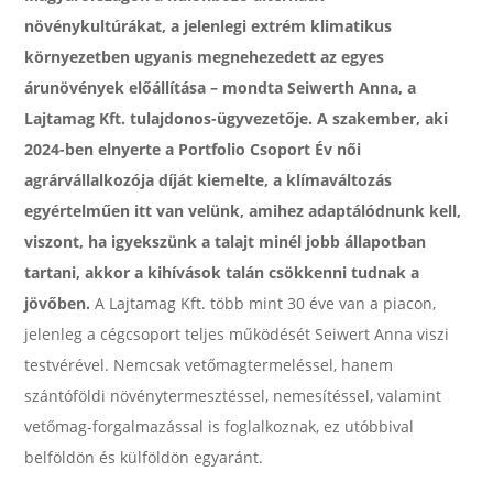
növénykultúrákat, a jelenlegi extrém klimatikus
környezetben ugyanis megnehezedett az egyes
árunövények előállítása – mondta Seiwerth Anna, a
Lajtamag Kft. tulajdonos-ügyvezetője. A szakember, aki
2024-ben elnyerte a Portfolio Csoport Év női
agrárvállalkozója díját kiemelte, a klímaváltozás
egyértelműen itt van velünk, amihez adaptálódnunk kell,
viszont, ha igyekszünk a talajt minél jobb állapotban
tartani, akkor a kihívások talán csökkenni tudnak a
jövőben.
A Lajtamag Kft. több mint 30 éve van a piacon,
jelenleg a cégcsoport teljes működését Seiwert Anna viszi
testvérével. Nemcsak vetőmagtermeléssel, hanem
szántóföldi növénytermesztéssel, nemesítéssel, valamint
vetőmag-forgalmazással is foglalkoznak, ez utóbbival
belföldön és külföldön egyaránt.