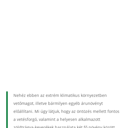
Nehéz ebben az extrém klimatikus környezetben
vetőmagot, illetve bármilyen egyéb árunövényt
előállítani. Mi úgy látjuk, hogy az öntözés mellett fontos
a vetésforgó, valamint a helyesen alkalmazott
zöldtrágya-keverékek használata két fő növény között.