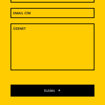
Küldés
E