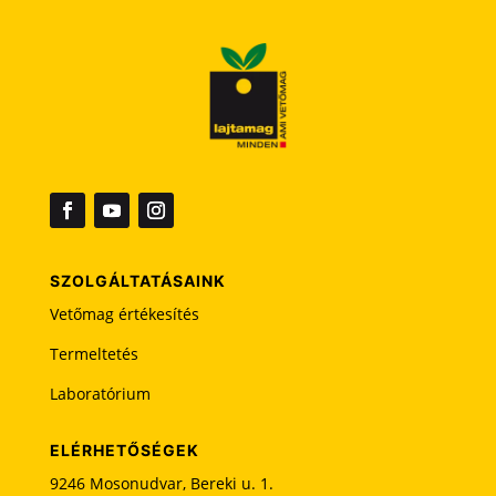
z
t
a
m
e
z
ő
t
ü
r
e
SZOLGÁLTATÁSAINK
s
Vetőmag értékesítés
e
n
Termeltetés
k
Laboratórium
e
l
l
ELÉRHETŐSÉGEK
h
9246 Mosonudvar, Bereki u. 1.