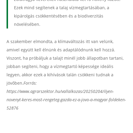
Ezek mind segítenek a talaj vízmegtartásában, a
kipárolgás csökkentésében és a biodiverzitás
növelésében.
A szakember elmondta, a klímaváltozás itt van velünk,
amivel együtt kell élnünk és adaptálódnunk kell hozzá.
Viszont, ha próbáljuk a talajt minél jobb állapotban tartani,
jobban segíteni, hogy a vízmegtartó képessége ideális
legyen, akkor ezek a kihívások talán csökkeni tudnak a
jövőben.
Forrás:
https://www.agrarszektor.hu/vallalkozas/20250204/ilyen-
novenyt-keres-most-rengeteg-gazda-ez-a-jovo-a-magyar-foldeken-
52876