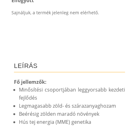
Elfogyott
Sajnáljuk, a termék jelenleg nem elérhető.
LEÍRÁS
Fő jellemzők:
Minősítési csoportjában leggyorsabb kezdeti
fejlődés
Legmagasabb zöld- és szárazanyaghozam
Beérésig zölden maradó növények
Hús tej energia (MME) genetika