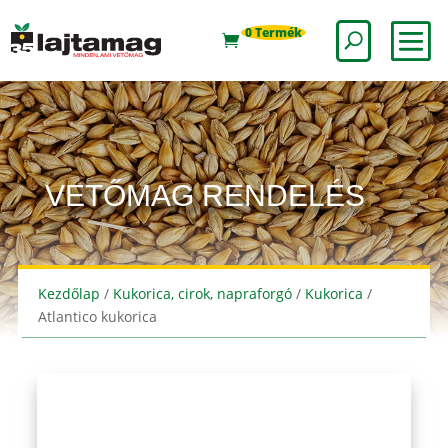
0 Termék
VETŐMAG RENDELÉS
Kezdőlap
/
Kukorica, cirok, napraforgó
/
Kukorica
/
Atlantico kukorica