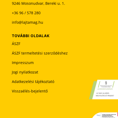
h
9246 Mosonudvar, Bereki u. 1.
a
+36 96 / 578 280
g
y
info@lajtamag.hu
n
i
TOVÁBBI OLDALAK
ÁSZF
ÁSZF termeltetési szerződéshez
Impresszum
Jogi nyilatkozat
Adatkezelési tájékoztató
Visszaélés-bejelentő