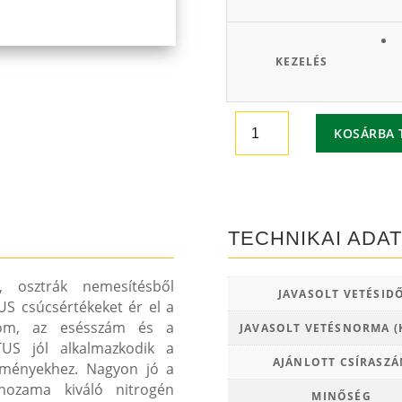
000 
KEZELÉS
Alicantus
KOSÁRBA 
őszi
búza
mennyiség
TECHNIKAI ADA
 osztrák nemesítésből
JAVASOLT VETÉSID
US csúcsértékeket ér el a
alom, az esésszám és a
JAVASOLT VETÉSNORMA (
NTUS jól alkalmazkodik a
AJÁNLOTT CSÍRASZ
lményekhez. Nagyon jó a
ehozama kiváló nitrogén
MINŐSÉG