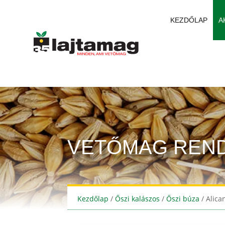
KEZDŐLAP
A
VETŐMAG REN
Kezdőlap
/
Őszi kalászos
/
Őszi búza
/ Alica