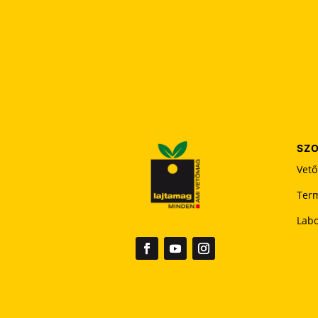
SZO
Vető
Term
Lab