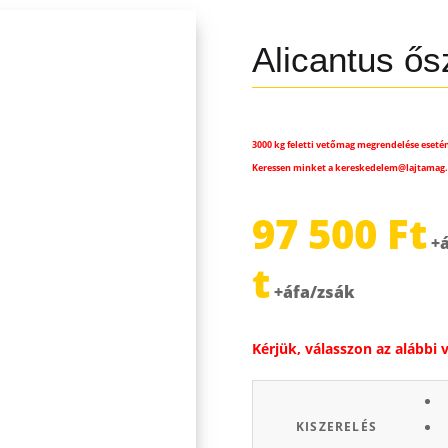
Alicantus ős
3000 kg feletti vetőmag megrendelése esetén
Keressen minket a kereskedelem@lajtamag.
97 500
Ft
Árt
t
97
500 
Kérjük, válasszon az alábbi 
-
195
KISZERELÉS