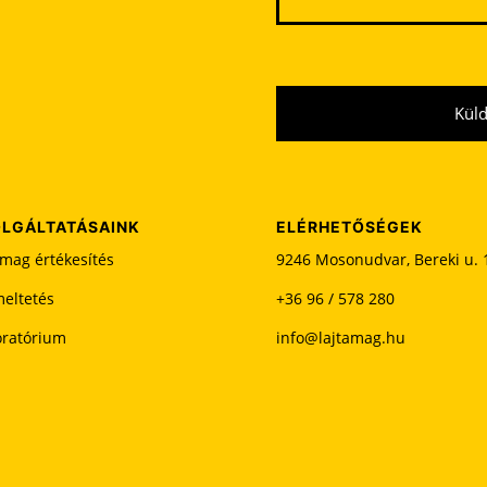
Kül
E
z
t
LGÁLTATÁSAINK
ELÉRHETŐSÉGEK
a
mag értékesítés
9246 Mosonudvar, Bereki u. 
m
e
eltetés
+36 96 / 578 280
z
oratórium
info@lajtamag.hu
ő
t
ü
r
e
s