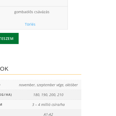
Ft
gombaölős csávázás
Törlés
TESZEM
TOK
november, szeptember vége, október
Ő
180, 190, 200, 210
KG/HA)
3 – 4 millió csíra/ha
ÁM
A1-A2