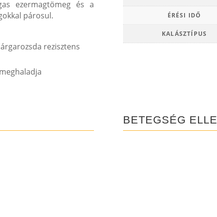
agas ezermagtömeg és a
gokkal párosul.
ÉRÉSI IDŐ
KALÁSZTÍPUS
 sárgarozsda rezisztens
 meghaladja
BETEGSÉG ELL