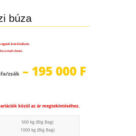
zi búza
 egyedi árat kínálunk.
hu e-mail címen.
–
195 000
F
artomány:
Ft
variációk közül az ár megtekintéséhez.
500 kg (Big Bag)
1000 kg (Big Bag)