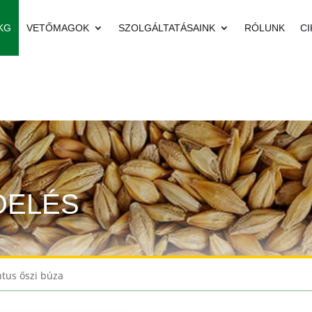
KG
VETŐMAGOK
SZOLGÁLTATÁSAINK
RÓLUNK
CI
DELÉS
ntus őszi búza