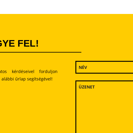
YE FEL!
latos kérdéseivel forduljon
 alábbi űrlap segítségével!