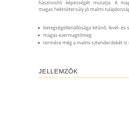
hasznosító képességét mutatja. A m
magas hektolitersúly jó malmi tulajdonsá
betegségellenállósága kitűnő, levél- és
magas ezermagtömeg
termése még a malmi sztenderdekét is
JELLEMZŐK