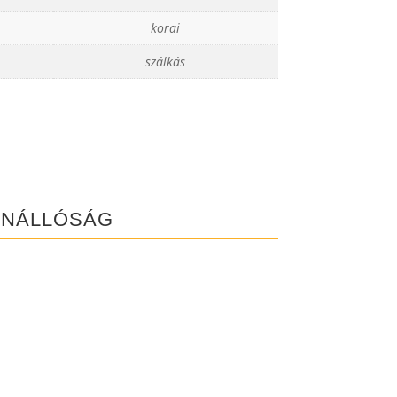
korai
szálkás
ENÁLLÓSÁG