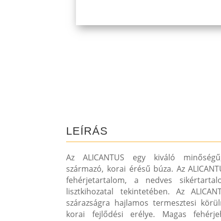
LEÍRÁS
Az ALICANTUS egy kiváló minőségű,
származó, korai érésű búza. Az ALICANT
fehérjetartalom, a nedves sikértart
lisztkihozatal tekintetében. Az ALICA
szárazságra hajlamos termesztesi körü
korai fejlődési erélye. Magas fehérj