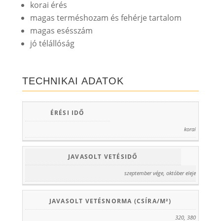
korai érés
magas terméshozam és fehérje tartalom
magas esésszám
jó télállóság
TECHNIKAI ADATOK
ÉRÉSI IDŐ
korai
JAVASOLT VETÉSIDŐ
szeptember vége, október eleje
JAVASOLT VETÉSNORMA (CSÍRA/M²)
320, 380