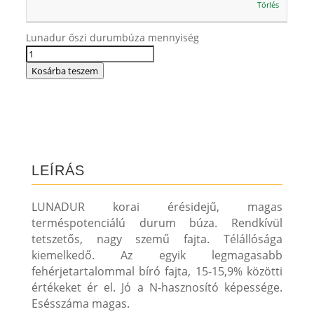
Törlés
Lunadur őszi durumbúza mennyiség
Kosárba teszem
LEÍRÁS
LUNADUR korai érésidejű, magas
terméspotenciálú durum búza. Rendkívül
tetszetős, nagy szemű fajta. Télállósága
kiemelkedő. Az egyik legmagasabb
fehérjetartalommal bíró fajta, 15-15,9% közötti
értékeket ér el. Jó a N-hasznosító képessége.
Esésszáma magas.