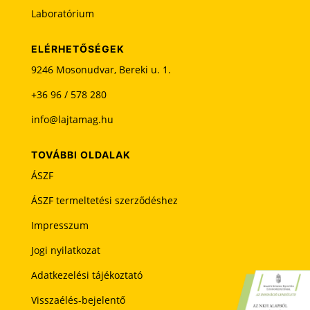
k
Laboratórium
e
l
l
ELÉRHETŐSÉGEK
h
9246 Mosonudvar, Bereki u. 1.
a
+36 96 / 578 280
g
y
info@lajtamag.hu
n
i
TOVÁBBI OLDALAK
ÁSZF
ÁSZF termeltetési szerződéshez
Impresszum
Jogi nyilatkozat
Adatkezelési tájékoztató
Visszaélés-bejelentő