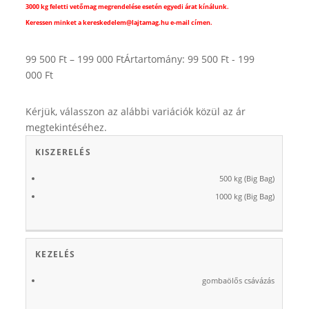
3000 kg feletti vetőmag megrendelése esetén egyedi árat kínálunk.
Keressen minket a kereskedelem@lajtamag.hu e-mail címen.
99 500
Ft
–
199 000
Ft
Ártartomány: 99 500 Ft - 199
000 Ft
Kérjük, válasszon az alábbi variációk közül az ár
megtekintéséhez.
KISZERELÉS
500 kg (Big Bag)
1000 kg (Big Bag)
KEZELÉS
gombaölős csávázás