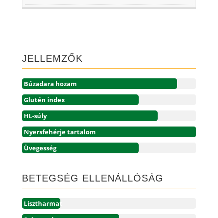
JELLEMZŐK
Búzadara hozam
Glutén index
HL-súly
Nyersfehérje tartalom
Üvegesség
BETEGSÉG ELLENÁLLÓSÁG
Lisztharmat