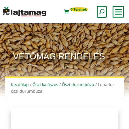
0 Termék
VETŐMAG RENDELÉS
Kezdőlap
/
Őszi kalászos
/
Őszi durumbúza
/ Lunadur
őszi durumbúza