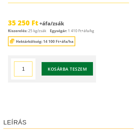
35 250
Ft
Kiszerelés:
25 kg/zsák
Egységár:
1 410 Ft+áfa/kg
Hektárköltség: 14 100 Ft+áfa/ha
Mediterrán
KOSÁRBA TESZEM
zöld
zöldtrágya
keverék
mennyiség
LEÍRÁS