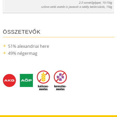
2-3 sorvetőgéppel, 10-15kg
szórva vetés esetén is javasolt a sekély betárcsázás, 15kg
ÖSSZETEVŐK
51% alexandriai here
49% négermag