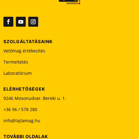
z
ő
t
ü
r
e
SZOLGÁLTATÁSAINK
s
Vetőmag értékesítés
e
n
Termeltetés
k
Laboratórium
e
l
l
ELÉRHETŐSÉGEK
h
9246 Mosonudvar, Bereki u. 1.
a
+36 96 / 578 280
g
y
info@lajtamag.hu
n
i
TOVÁBBI OLDALAK