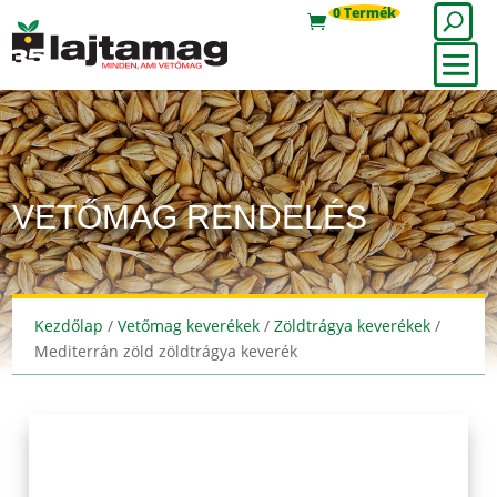
0 Termék
VETŐMAG RENDELÉS
Kezdőlap
/
Vetőmag keverékek
/
Zöldtrágya keverékek
/
Mediterrán zöld zöldtrágya keverék