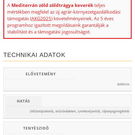
A
Mediterrán zöld zöldtrágya keverék
teljes
mértékben megfelel az új agrár-környezetgazdálkodási
támogatás (
AKG2025
) követelményeinek. Az 5 éves
programhoz igazított megoldásaink garantálják a
stabilitást és a támogatási jogosultságot.
TECHNIKAI ADATOK
ELŐVETEMÉNY
kalászos
HATÁS
(téli)talajtakarás, erózióvédelem, szerkezetjavítás, tápanyagmegkötés
TENYÉSZIDŐ