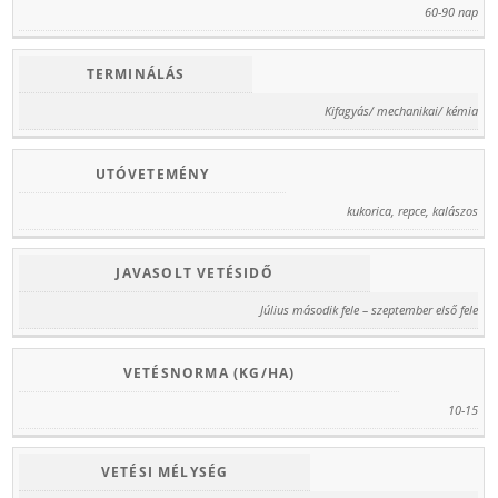
60-90 nap
TERMINÁLÁS
Kifagyás/ mechanikai/ kémia
UTÓVETEMÉNY
kukorica, repce, kalászos
JAVASOLT VETÉSIDŐ
Július második fele – szeptember első fele
VETÉSNORMA (KG/HA)
10-15
VETÉSI MÉLYSÉG