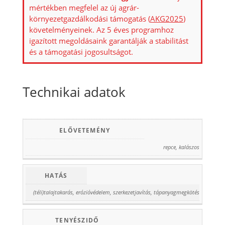
mértékben megfelel az új agrár-
környezetgazdálkodási támogatás (
AKG2025
)
követelményeinek. Az 5 éves programhoz
igazított megoldásaink garantálják a stabilitást
és a támogatási jogosultságot.
Technikai adatok
ELŐVETEMÉNY
repce, kalászos
HATÁS
(téli)talajtakarás, erózióvédelem, szerkezetjavítás, tápanyagmegkötés
TENYÉSZIDŐ