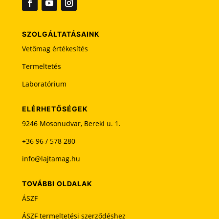
ü
r
e
SZOLGÁLTATÁSAINK
s
Vetőmag értékesítés
e
n
Termeltetés
k
Laboratórium
e
l
l
ELÉRHETŐSÉGEK
h
9246 Mosonudvar, Bereki u. 1.
a
+36 96 / 578 280
g
y
info@lajtamag.hu
n
i
TOVÁBBI OLDALAK
ÁSZF
ÁSZF termeltetési szerződéshez