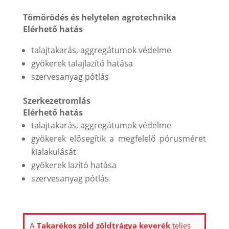
Tömörödés és helytelen agrotechnika
Elérhető hatás
talajtakarás, aggregátumok védelme
gyökerek talajlazító hatása
szervesanyag pótlás
Szerkezetromlás
Elérhető hatás
talajtakarás, aggregátumok védelme
gyökerek elősegítik a megfelelő pórusméret
kialakulását
gyökerek lazító hatása
szervesanyag pótlás
A
Takarékos zöld zöldtrágya keverék
teljes