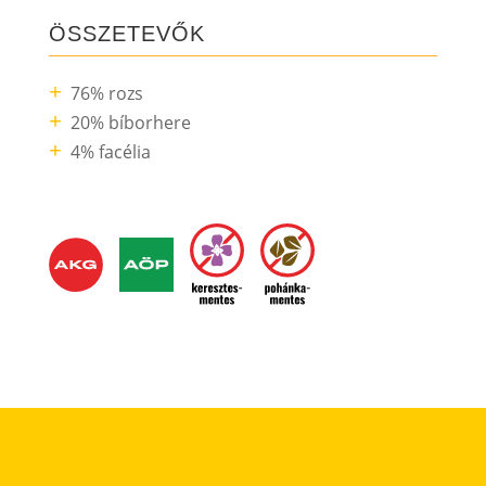
ÖSSZETEVŐK
76% rozs
20% bíborhere
4% facélia