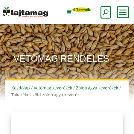
0 Termék
VETŐMAG RENDELÉS
Kezdőlap
/
Vetőmag keverékek
/
Zöldtrágya keverékek
/
Takarékos zöld zöldtrágya keverék