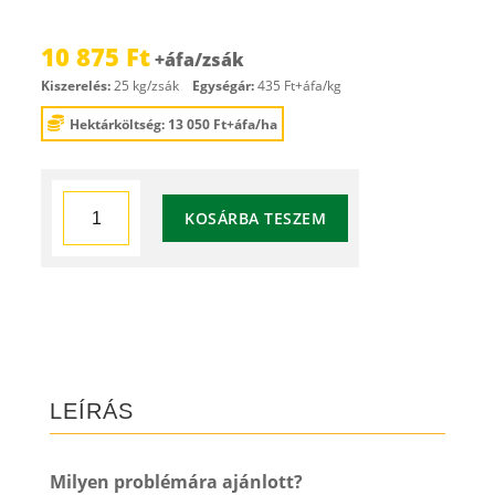
10 875
Ft
Kiszerelés:
25 kg/zsák
Egységár:
435 Ft+áfa/kg
Hektárköltség: 13 050 Ft+áfa/ha
Takarékos
KOSÁRBA TESZEM
zöld
zöldtrágya
keverék
mennyiség
LEÍRÁS
Milyen problémára ajánlott?