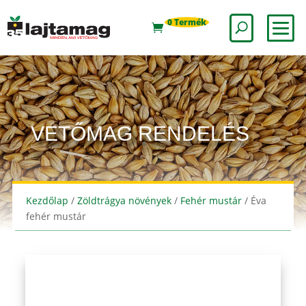
0 Termék
VETŐMAG RENDELÉS
Kezdőlap
/
Zöldtrágya növények
/
Fehér mustár
/ Éva
fehér mustár