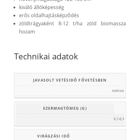
kiváló állóképesség
erős oldalhajtásképződés
zöldtrágyaként 8-12 t/ha zöld biomassza
hozam
Technikai adatok
JAVASOLT VETÉSIDŐ FŐVETÉSBEN
március
EZERMAGTÖMEG (G)
6,1-6,3
VIRÁGZÁSI IDŐ