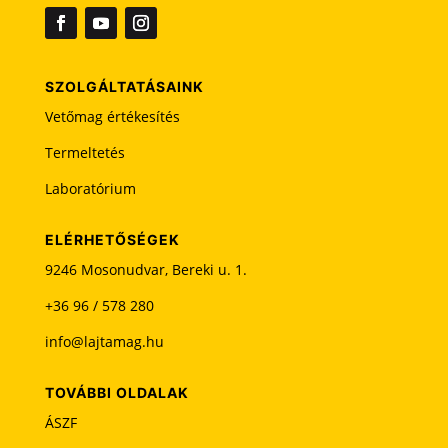
t
ü
r
e
SZOLGÁLTATÁSAINK
s
Vetőmag értékesítés
e
n
Termeltetés
k
Laboratórium
e
l
l
ELÉRHETŐSÉGEK
h
9246 Mosonudvar, Bereki u. 1.
a
+36 96 / 578 280
g
y
info@lajtamag.hu
n
i
TOVÁBBI OLDALAK
ÁSZF