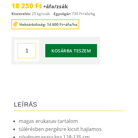
18 250
Ft
Kiszerelés:
25 kg/zsák
Egységár:
730 Ft+áfa/kg
Hektárköltség: 14 600 Ft+áfa/ha
Éva
KOSÁRBA TESZEM
fehér
mustár
mennyiség
LEÍRÁS
magas erukasav tartalom
túlérésben pergésre kicsit hajlamos
növénymagassága 128-135 cm